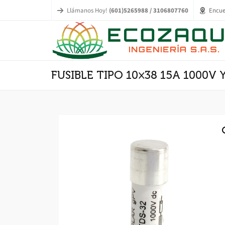
Llámanos Hoy!
(601)5265988 / 3106807760
Encue
FUSIBLE TIPO 10×38 15A 1000V 