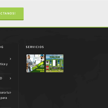
ÁCTANOS!
OG
SERVICIOS
tica y
AD
para tu
 para