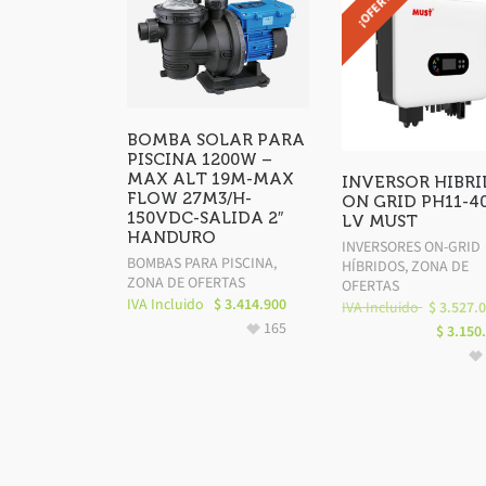
¡OFERTA!
BOMBA SOLAR PARA
PISCINA 1200W –
MAX ALT 19M-MAX
INVERSOR HIBR
FLOW 27M3/H-
ON GRID PH11-4
150VDC-SALIDA 2″
LV MUST
HANDURO
INVERSORES ON-GRID
BOMBAS PARA PISCINA
,
HÍBRIDOS
,
ZONA DE
ZONA DE OFERTAS
OFERTAS
IVA Incluido
$
3.414.900
IVA Incluido
$
3.527.
165
$
3.150