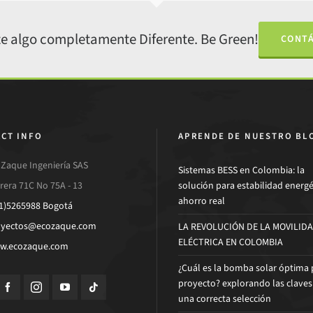
e algo completamente Diferente. Be Green!
CONT
CT INFO
APRENDE DE NUESTRO BL
Zaque Ingeniería SAS
Sistemas BESS en Colombia: la
rera 71C No 75A - 13
solución para estabilidad energé
ahorro real
1)5265988 Bogotá
oyectos@ecozaque.com
LA REVOLUCIÓN DE LA MOVILID
ELÉCTRICA EN COLOMBIA
w.ecozaque.com
¿Cuál es la bomba solar óptima 
proyecto? explorando las claves
una correcta selección