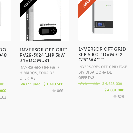
SOLD OUT
¡OFERTA!
INVERSOR OFF GRID
IDO
INVERSOR OFF-GRID
SPF 6000T DVM-G2
048
PV29-3024 LHP 3kW
GROWATT
24VDC MUST
INVERSORES OFF-GRID FASE
INVERSORES OFF-GRID
DIVIDIDA
,
ZONA DE
HÍBRIDOS
,
ZONA DE
OFERTAS
OFERTAS
IVA Incluido
$
4.923.000
000
IVA Incluido
$
1.483.500
$
4.001.000
.000
866
829
163