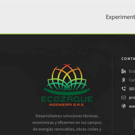
Experiment
CONTA
Eco
Car
(60
pr
ww
Desarrollamos soluciones técnicas,
económicas y eficientes en los campos
de energías renovables, obras civiles y