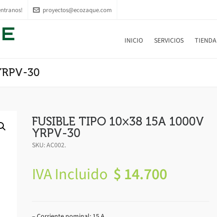
ntranos!
proyectos@ecozaque.com
INICIO
SERVICIOS
TIENDA
YRPV-30
FUSIBLE TIPO 10×38 15A 1000V
YRPV-30
SKU:
AC002
.
IVA Incluido
$
14.700
– Corriente nominal: 15 A