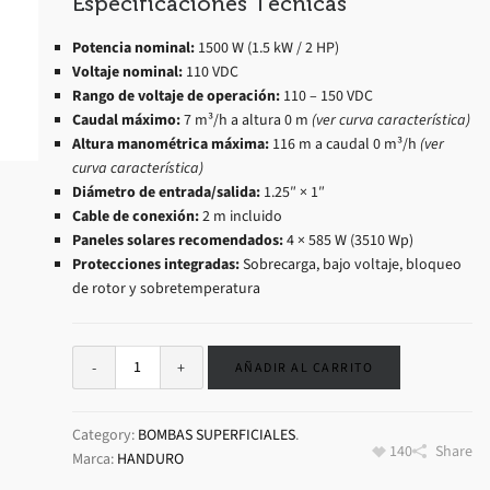
Especificaciones Técnicas
Potencia nominal:
1500 W (1.5 kW / 2 HP)
Voltaje nominal:
110 VDC
Rango de voltaje de operación:
110 – 150 VDC
Caudal máximo:
7 m³/h a altura 0 m
(ver curva característica)
Altura manométrica máxima:
116 m a caudal 0 m³/h
(ver
curva característica)
Diámetro de entrada/salida:
1.25″ × 1″
Cable de conexión:
2 m incluido
Paneles solares recomendados:
4 × 585 W (3510 Wp)
Protecciones integradas:
Sobrecarga, bajo voltaje, bloqueo
de rotor y sobretemperatura
AÑADIR AL CARRITO
Category:
BOMBAS SUPERFICIALES
.
140
Share
Marca:
HANDURO