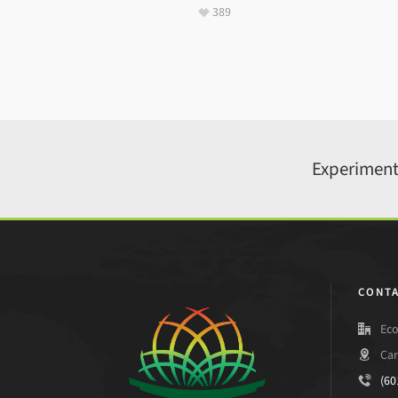
389
Experiment
CONTA
Eco
Car
(60