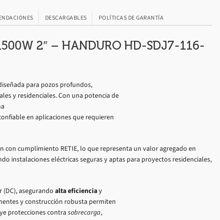
ENDACIONES
DESCARGABLES
POLÍTICAS DE GARANTÍA
 1500W 2″ – HANDURO HD-SDJ7-116-
iseñada para pozos profundos,
ales y residenciales. Con una potencia de
na
onfiable en aplicaciones que requieren
n con cumplimiento RETIE, lo que representa un valor agregado en
do instalaciones eléctricas seguras y aptas para proyectos residenciales,
r (DC), asegurando
alta eficiencia
y
nentes y construcción robusta permiten
uye protecciones contra
sobrecarga
,