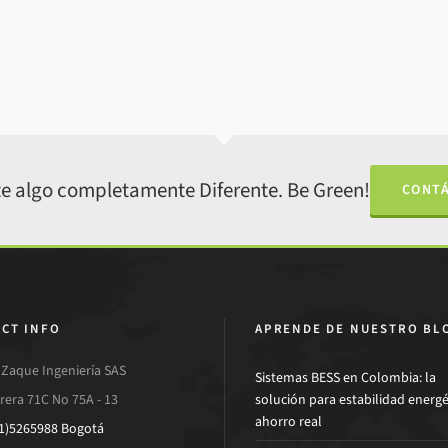
e algo completamente Diferente. Be Green!
CONT
CT INFO
APRENDE DE NUESTRO BL
Zaque Ingeniería SAS
Sistemas BESS en Colombia: la
rera 71C No 75A - 13
solución para estabilidad energé
ahorro real
1)5265988 Bogotá