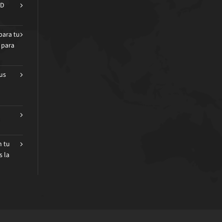
AD
para tu
 para
us
n tu
s la