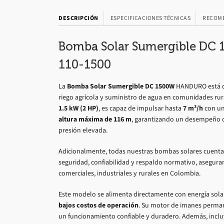
DESCRIPCIÓN
ESPECIFICACIONES TÉCNICAS
RECOM
Bomba Solar Sumergible DC
110-1500
La
Bomba Solar Sumergible DC 1500W
HANDURO está d
riego agrícola y suministro de agua en comunidades rur
1.5 kW (2 HP)
, es capaz de impulsar hasta
7 m³/h
con u
altura máxima de 116 m
, garantizando un desempeño c
presión elevada.
Adicionalmente, todas nuestras bombas solares cuenta
seguridad, confiabilidad y respaldo normativo, aseguran
comerciales, industriales y rurales en Colombia.
Este modelo se alimenta directamente con energía sola
bajos costos de operación
. Su motor de imanes perma
un funcionamiento confiable y duradero. Además, incl