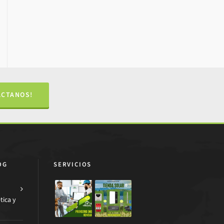
ÁCTANOS!
OG
SERVICIOS
tica y