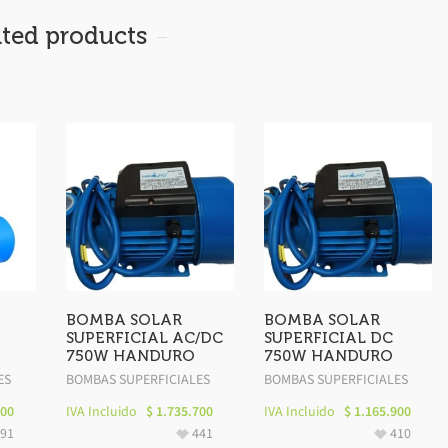
ated products
BOMBA SOLAR
BOMBA SOLAR
SUPERFICIAL AC/DC
SUPERFICIAL DC
750W HANDURO
750W HANDURO
ES
BOMBAS SUPERFICIALES
BOMBAS SUPERFICIALES
000
IVA Incluido
$
1.735.700
IVA Incluido
$
1.165.900
391
441
410