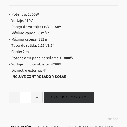
– Potencia: 1300W
– Voltaje: 110V
– Rango de voltaje: 110V – 150V
3
– Máximo caudal: 6 m
/h
– Máxima cabeza: 112 m
– Tubo de salida: 1.25″/1.5″
– Cable: 2 m
– Potencia en paneles solares: >1800W
– Voltaje circuito abierto: <200V
– Diámetro externo: 4″
–
INCLUYE CONTROLADOR SOLAR
AÑADIR AL CARRITO
336
DESCRIPCIÓN
QUE INCLUYE
APLICACIONES Y LIMITACIONES