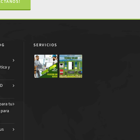
ÁCTANOS!
OG
SERVICIOS
tica y
AD
para tu
 para
us