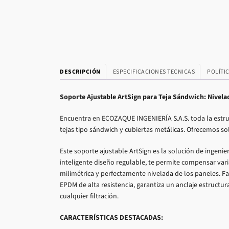
DESCRIPCIÓN
ESPECIFICACIONES TECNICAS
POLÍTI
Soporte Ajustable ArtSign para Teja Sándwich: Nivelaci
Encuentra en ECOZAQUE INGENIERÍA S.A.S. toda la estru
tejas tipo sándwich y cubiertas metálicas. Ofrecemos sol
Este soporte ajustable ArtSign es la solución de ingenier
inteligente diseño regulable, te permite compensar vari
milimétrica y perfectamente nivelada de los paneles. F
EPDM de alta resistencia, garantiza un anclaje estruct
cualquier filtración.
CARACTERÍSTICAS DESTACADAS: