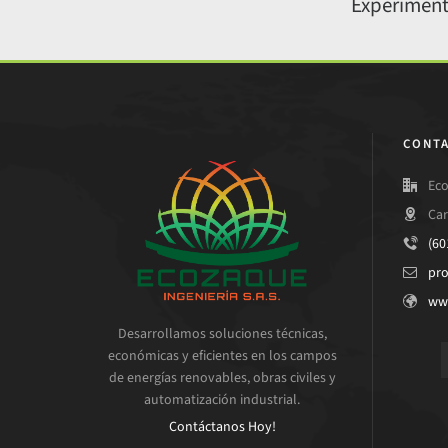
Experiment
CONTA
Eco
Car
(60
pr
ww
Desarrollamos soluciones técnicas,
económicas y eficientes en los campos
de energías renovables, obras civiles y
automatización industrial.
Contáctanos Hoy!