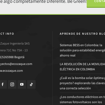
e algo completamente Diferente. Be Green!
CONT
CT INFO
APRENDE DE NUESTRO BL
Zaque Ingeniería SAS
Sistemas BESS en Colombia: la
rera 71C No 75A - 13
solución para estabilidad energé
ahorro real
1)5265988 Bogotá
oyectos@ecozaque.com
LA REVOLUCIÓN DE LA MOVILID
ELÉCTRICA EN COLOMBIA
w.ecozaque.com
¿Cuál es la bomba solar óptima 
proyecto? explorando las claves
una correcta selección
¿Los conductores eléctricos en t
sistemas fotovoltaicos son los