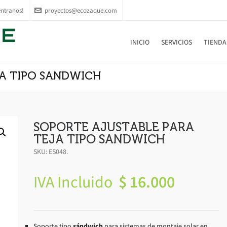
ntranos!
proyectos@ecozaque.com
INICIO
SERVICIOS
TIENDA
A TIPO SANDWICH
SOPORTE AJUSTABLE PARA
TEJA TIPO SANDWICH
SKU:
ES048
.
IVA Incluido
$
16.000
Soporte tipo
sándwich
para sistemas de montaje solar en