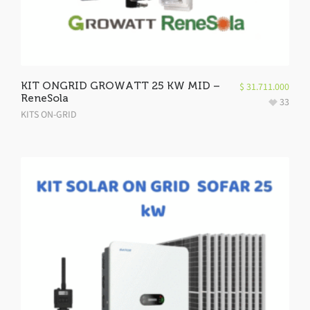
KIT ONGRID GROWATT 25 KW MID –
$
31.711.000
ReneSola
33
KITS ON-GRID