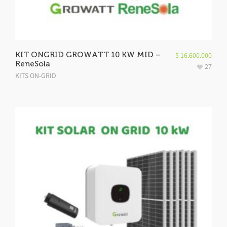
KIT ONGRID GROWATT 10 KW MID –
$
16.600.000
ReneSola
27
KITS ON-GRID