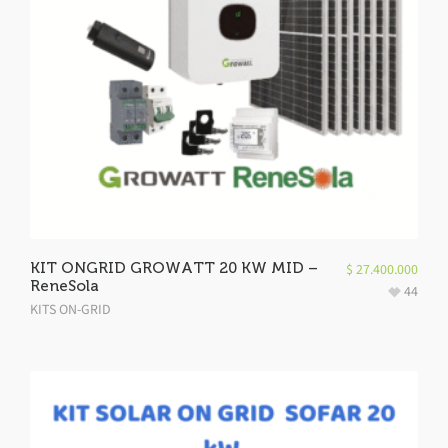
KIT ONGRID GROWATT 20 KW MID –
$
27.400.000
ReneSola
44
KITS ON-GRID