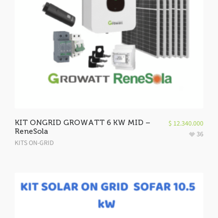
KIT ONGRID GROWATT 6 KW MID –
$
12.340.000
ReneSola
36
KITS ON-GRID