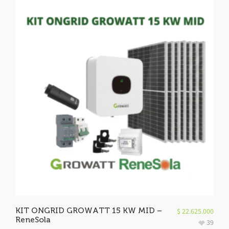
KIT ONGRID GROWATT 15 KW MID –
$
22.625.000
ReneSola
39