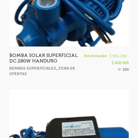
BOMBA SOLAR SUPERFICIAL
IVA Incluido
$
952.200
DC 280W HANDURO
$
828.000
BOMBAS SUPERFICIALES
,
ZONA DE
389
OFERTAS