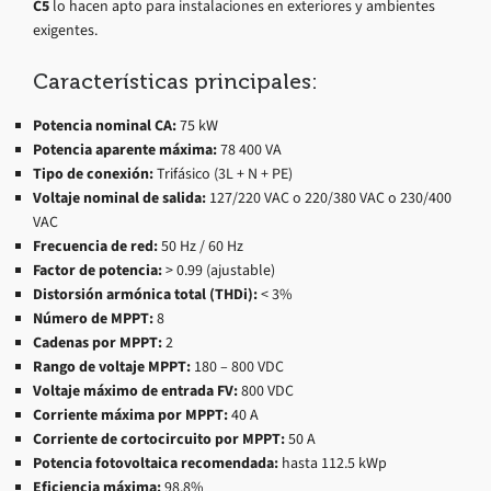
C5
lo hacen apto para instalaciones en exteriores y ambientes
exigentes.
Características principales:
Potencia nominal CA:
75 kW
Potencia aparente máxima:
78 400 VA
Tipo de conexión:
Trifásico (3L + N + PE)
Voltaje nominal de salida:
127/220 VAC o 220/380 VAC o 230/400
VAC
Frecuencia de red:
50 Hz / 60 Hz
Factor de potencia:
> 0.99 (ajustable)
Distorsión armónica total (THDi):
< 3%
Número de MPPT:
8
Cadenas por MPPT:
2
Rango de voltaje MPPT:
180 – 800 VDC
Voltaje máximo de entrada FV:
800 VDC
Corriente máxima por MPPT:
40 A
Corriente de cortocircuito por MPPT:
50 A
Potencia fotovoltaica recomendada:
hasta 112.5 kWp
Eficiencia máxima:
98.8%