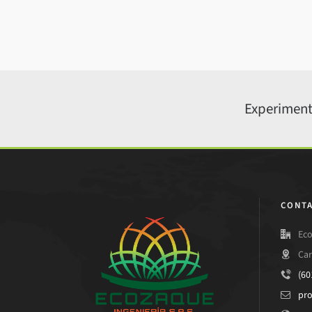
Experiment
CONTA
Eco
Car
(60
pr