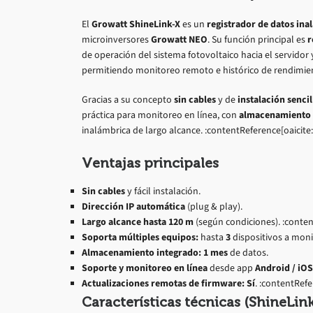
El
Growatt ShineLink-X
es un
registrador de datos in
microinversores
Growatt NEO
. Su función principal es
r
de operación del sistema fotovoltaico hacia el servidor y
permitiendo monitoreo remoto e histórico de rendimie
Gracias a su concepto
sin cables
y de
instalación sencil
práctica para monitoreo en línea, con
almacenamiento i
inalámbrica de largo alcance. :contentReference[oaicite:
Ventajas principales
Sin cables
y fácil instalación.
Dirección IP automática
(plug & play).
Largo alcance hasta 120 m
(según condiciones). :conten
Soporta múltiples equipos:
hasta
3
dispositivos a moni
Almacenamiento integrado:
1 mes
de datos.
Soporte y monitoreo en línea
desde app
Android / iOS
Actualizaciones remotas de firmware:
Sí
. :contentRefe
Características técnicas (ShineLin