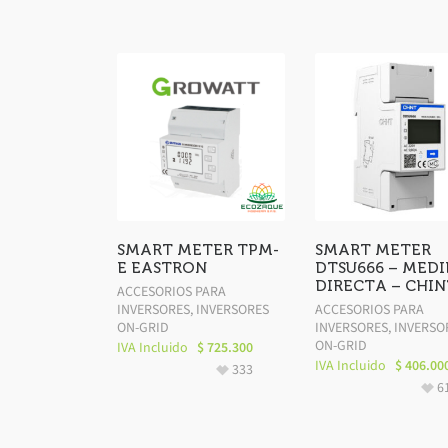
SMART METER TPM-
SMART METER
E EASTRON
DTSU666 – MED
DIRECTA – CHIN
ACCESORIOS PARA
INVERSORES
,
INVERSORES
ACCESORIOS PARA
ON-GRID
INVERSORES
,
INVERSO
ON-GRID
IVA Incluido
$
725.300
IVA Incluido
$
406.00
333
6