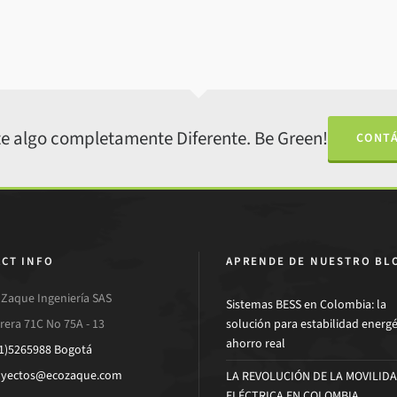
e algo completamente Diferente. Be Green!
CONT
CT INFO
APRENDE DE NUESTRO BL
Zaque Ingeniería SAS
Sistemas BESS en Colombia: la
rera 71C No 75A - 13
solución para estabilidad energé
ahorro real
1)5265988 Bogotá
oyectos@ecozaque.com
LA REVOLUCIÓN DE LA MOVILID
ELÉCTRICA EN COLOMBIA