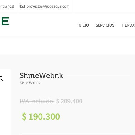
ntranos!
proyectos@ecozaque.com
INICIO
SERVICIOS
TIENDA
ShineWelink
SKU:
WX002
.
IVA Incluido
$
209.400
$
190.300