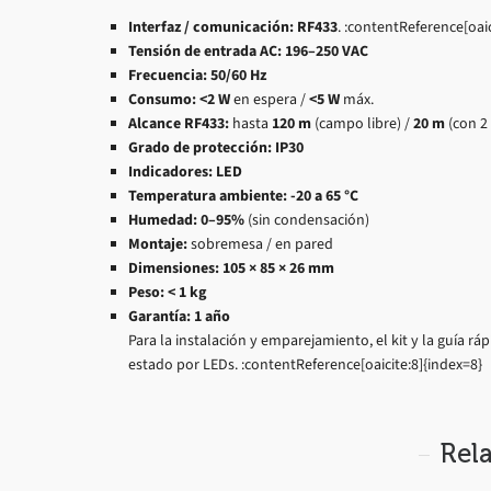
Interfaz / comunicación:
RF433
. :contentReference[oaic
Tensión de entrada AC:
196–250 VAC
Frecuencia:
50/60 Hz
Consumo:
<2 W
en espera /
<5 W
máx.
Alcance RF433:
hasta
120 m
(campo libre) /
20 m
(con 2
Grado de protección:
IP30
Indicadores:
LED
Temperatura ambiente:
-20 a 65 °C
Humedad:
0–95%
(sin condensación)
Montaje:
sobremesa / en pared
Dimensiones:
105 × 85 × 26 mm
Peso:
< 1 kg
Garantía:
1 año
Para la instalación y emparejamiento, el kit y la guía r
estado por LEDs. :contentReference[oaicite:8]{index=8}
Rel