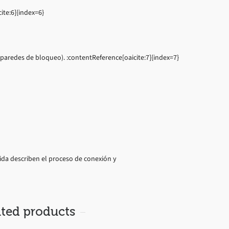
ite:6]{index=6}
 paredes de bloqueo). :contentReference[oaicite:7]{index=7}
ápida describen el proceso de conexión y
ated products