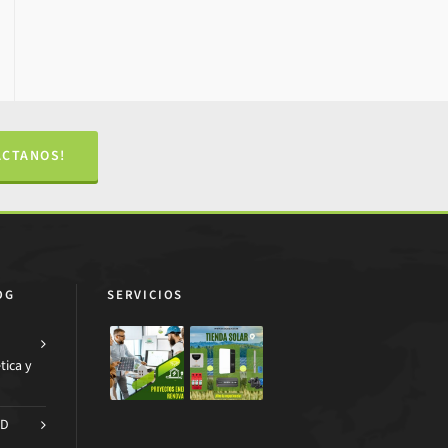
ÁCTANOS!
OG
SERVICIOS
tica y
AD