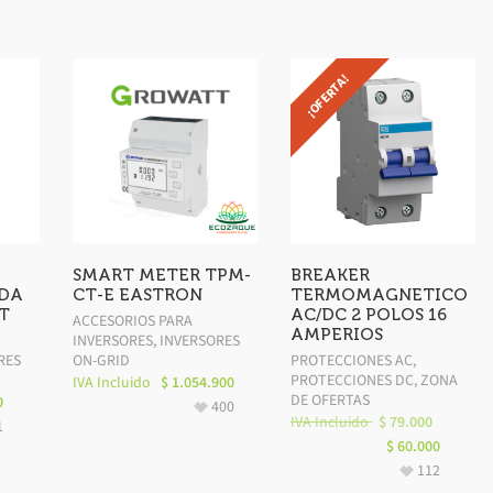
¡OFERTA!
SMART METER TPM-
BREAKER
IDA
CT-E EASTRON
TERMOMAGNETICO
T
AC/DC 2 POLOS 16
ACCESORIOS PARA
AMPERIOS
INVERSORES
,
INVERSORES
RES
ON-GRID
PROTECCIONES AC
,
PROTECCIONES DC
,
ZONA
IVA Incluido
$
1.054.900
DE OFERTAS
0
400
IVA Incluido
$
79.000
1
$
60.000
112