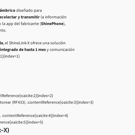
alámbrico
diseñado para
ecolectar y transmitir
la información
 la app del fabricante (
ShinePhone
),
nto.
la
, el ShineLink-X ofrece una solución
ntegrado de hasta 1 mes
y comunicación
1]{index=1}
tReference[oaicite:2]{index=2}
torear (RF433). :contentReference[oaicite:3]{index=3}
. :contentReference[oaicite:4]{index=4}
rence[oaicite:5]{index=5}
k-X)