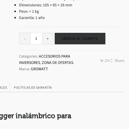
Dimensiones: 105 × 85 × 26 mm
Peso: < 1 kg
Garantía: 1 año
AÑADIR AL CARRITO
Categories:
ACCESORIOS PARA
23
Share
INVERSORES
,
ZONA DE OFERTAS
.
Marca:
GROWATT
BLES
POLÍTICAS DE GARANTÍA
gger inalámbrico para