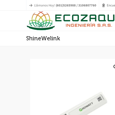
Llámanos Hoy!
(601)5265988 / 3106807760
Encue
ShineWelink