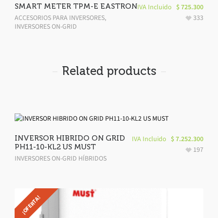
SMART METER TPM-E EASTRON
IVA Incluido
$
725.300
ACCESORIOS PARA INVERSORES
,
333
INVERSORES ON-GRID
Related products
INVERSOR HIBRIDO ON GRID
IVA Incluido
$
7.252.300
PH11-10-KL2 US MUST
197
INVERSORES ON-GRID HÍBRIDOS
¡OFERTA!