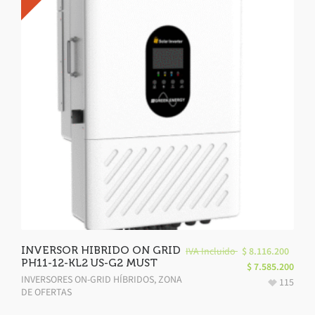
INVERSOR HIBRIDO ON GRID
IVA Incluido
$
8.116.200
PH11-12-KL2 US-G2 MUST
$
7.585.200
INVERSORES ON-GRID HÍBRIDOS
,
ZONA
115
DE OFERTAS