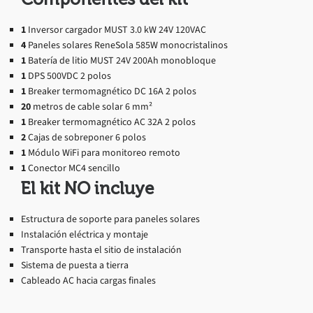
1
Inversor cargador MUST 3.0 kW 24V 120VAC
4
Paneles solares ReneSola 585W monocristalinos
1
Batería de litio MUST 24V 200Ah monobloque
1
DPS 500VDC 2 polos
1
Breaker termomagnético DC 16A 2 polos
20
metros de cable solar 6 mm²
1
Breaker termomagnético AC 32A 2 polos
2
Cajas de sobreponer 6 polos
1
Módulo WiFi para monitoreo remoto
1
Conector MC4 sencillo
El kit NO incluye
Estructura de soporte para paneles solares
Instalación eléctrica y montaje
Transporte hasta el sitio de instalación
Sistema de puesta a tierra
Cableado AC hacia cargas finales