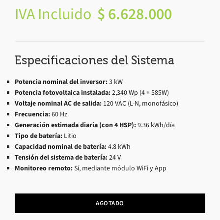
IVA Incluido
$
6.628.000
Especificaciones del Sistema
Potencia nominal del inversor:
3 kW
Potencia fotovoltaica instalada:
2,340 Wp (4 × 585W)
Voltaje nominal AC de salida:
120 VAC (L-N, monofásico)
Frecuencia:
60 Hz
Generación estimada diaria (con 4 HSP):
9.36 kWh/día
Tipo de batería:
Litio
Capacidad nominal de batería:
4.8 kWh
Tensión del sistema de batería:
24 V
Monitoreo remoto:
Sí, mediante módulo WiFi y App
AGOTADO